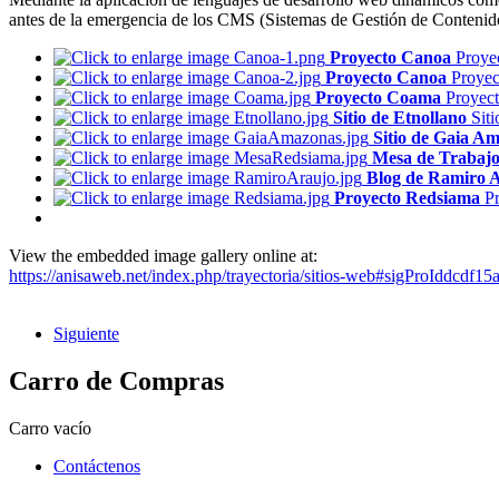
antes de la emergencia de los CMS (Sistemas de Gestión de Contenido)
Proyecto Canoa
Proye
Proyecto Canoa
Proye
Proyecto Coama
Proyec
Sitio de Etnollano
Sit
Sitio de Gaia A
Mesa de Trabaj
Blog de Ramiro 
Proyecto Redsiama
P
View the embedded image gallery online at:
https://anisaweb.net/index.php/trayectoria/sitios-web#sigProIddcdf15
Siguiente
Carro de Compras
Carro vacío
Contáctenos