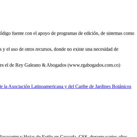
u código fuente con el apoyo de programas de edición, de sistemas como
as y el uso de otros recursos, donde no existe una necesidad de
tacto es el de Rey Galeano & Abogados (www.rgabogados.com.co)
de la Asociación Latinoamericana y del Caribe de Jardines Botánicos
avascript y Hojas de Estilo en Cascada, CSS, durante varios años,