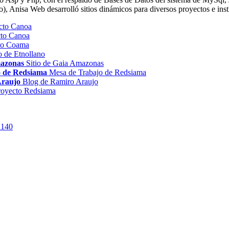
, Anisa Web desarrolló sitios dinámicos para diversos proyectos e inst
cto Canoa
cto Canoa
to Coama
io de Etnollano
mazonas
Sitio de Gaia Amazonas
o de Redsiama
Mesa de Trabajo de Redsiama
Araujo
Blog de Ramiro Araujo
royecto Redsiama
a140