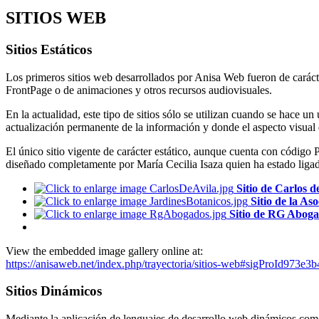
SITIOS WEB
Sitios Estáticos
Los primeros sitios web desarrollados por Anisa Web fueron de carácte
FrontPage o de animaciones y otros recursos audiovisuales.
En la actualidad, este tipo de sitios sólo se utilizan cuando se hace u
actualización permanente de la información y donde el aspecto visual
El único sitio vigente de carácter estático, aunque cuenta con códi
diseñado completamente por María Cecilia Isaza quien ha estado lig
Sitio de Carlos d
Sitio de la A
Sitio de RG Abog
View the embedded image gallery online at:
https://anisaweb.net/index.php/trayectoria/sitios-web#sigProId973e3
Sitios Dinámicos
Mediante la aplicación de lenguajes de desarrollo web dinámicos com