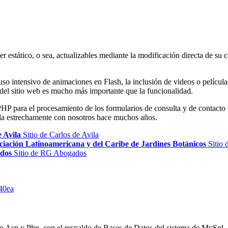
r estático, o sea, actualizables mediante la modificación directa de s
n uso intensivo de animaciones en Flash, la inclusión de videos o películ
 del sitio web es mucho más importante que la funcionalidad.
go PHP para el procesamiento de los formularios de consulta y de con
ada estrechamente con nosotros hace muchos años.
e Avila
Sitio de Carlos de Avila
sociación Latinoamericana y del Caribe de Jardines Botánicos
Sitio 
ados
Sitio de RG Abogados
b40ea
o Asp y Php, con el respaldo de Bases de Datos del sistema de MySql, J